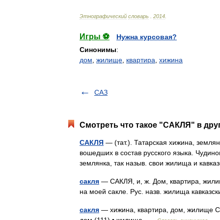
Этнографический
словарь
.
2014
.
Игры ⚽
Нужна курсовая?
Синонимы
:
дом
,
жилище
,
квартира
,
хижина
САЗ
Смотреть что такое "САКЛЯ" в дру
САКЛЯ
— (тат.). Татарская хижина, земля
вошедших в состав русского языка. Чудинов
землянка, так назыв. свои жилища и кав
сакля
— САКЛЯ, и, ж. Дом, квартира, жили
на моей сакле. Рус. назв. жилища кавказ
сакля
— хижина, квартира, дом, жилище Сл