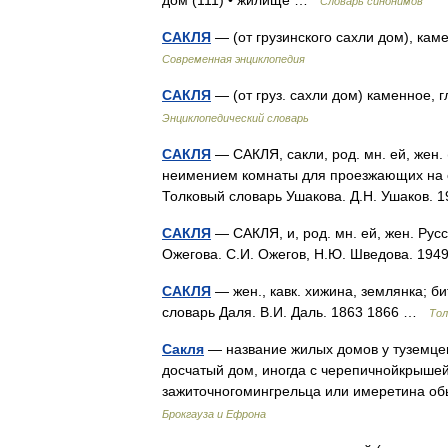
дом (111) • жилище …
Словарь синонимов
САКЛЯ
— (от грузинского сахли дом), ка
Современная энциклопедия
САКЛЯ
— (от груз. сахли дом) каменное,
Энциклопедический словарь
САКЛЯ
— САКЛЯ, сакли, род. мн. ей, жен. (
неимением комнаты для проезжающих на с
Толковый словарь Ушакова. Д.Н. Ушаков.
САКЛЯ
— САКЛЯ, и, род. мн. ей, жен. Рус
Ожегова. С.И. Ожегов, Н.Ю. Шведова. 19
САКЛЯ
— жен., кавк. хижина, землянка; б
словарь Даля. В.И. Даль. 1863 1866 …
Тол
Сакля
— название жилых домов у туземцев
досчатый дом, иногда с черепичнойкрышей
зажиточногомингрельца или имеретина об
Брокгауза и Ефрона