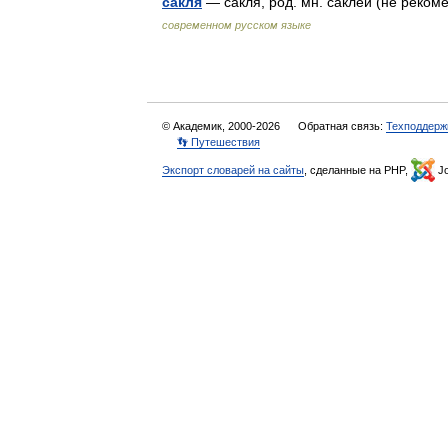
сакля
— сакля, род. мн. саклей (не реко
современном русском языке
© Академик, 2000-2026
Обратная связь:
Техподдерж
👣 Путешествия
Экспорт словарей на сайты
, сделанные на PHP,
Jo