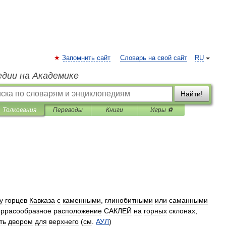
Запомнить сайт
Словарь на свой сайт
RU
едии на Академике
Найти!
Толкования
Переводы
Книги
Игры ⚽
у
горцев
Кавказа
с
каменными
,
глинобитными
или
саманными
еррасообразное
расположение
САКЛЕЙ
на
горных
склонах
,
ть
двором
для
верхнего
(
см
.
АУЛ
)