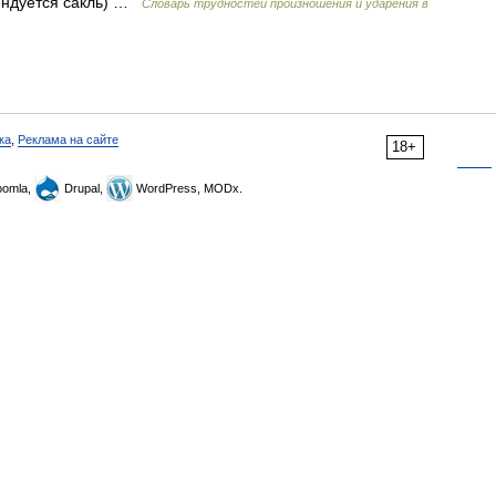
мендуется сакль) …
Словарь трудностей произношения и ударения в
ка
,
Реклама на сайте
18+
omla,
Drupal,
WordPress, MODx.