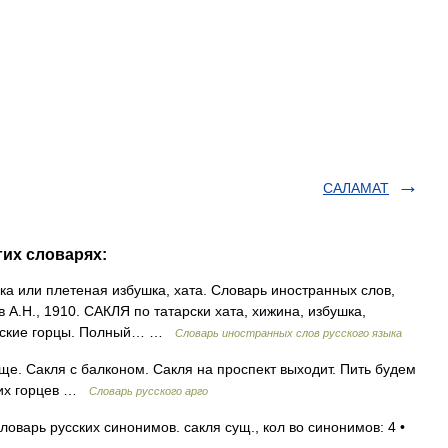
САЛАМАТ
гих словарях:
нка или плетеная избушка, хата. Словарь иностранных слов,
 А.Н., 1910. САКЛЯ по татарски хата, хижина, избушка,
казские горцы. Полный… …
Словарь иностранных слов русского языка
ще. Сакля с балконом. Сакля на проспект выходит. Пить будем
ских горцев …
Словарь русского арго
оварь русских синонимов. сакля сущ., кол во синонимов: 4 •