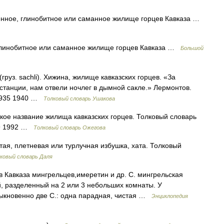
менное, глинобитное или саманное жилище горцев Кавказа …
 глинобитное или саманное жилище горцев Кавказа …
Большой
груз. sachli). Хижина, жилище кавказских горцев. «За
танции, нам отвели ночлег в дымной сакле.» Лермонтов.
 1935 1940 …
Толковый словарь Ушакова
ское название жилища кавказских горцев. Толковый словарь
49 1992 …
Толковый словарь Ожегова
итая, плетневая или турлучная избушка, хата. Толковый
ковый словарь Даля
 Кавказа мингрельцев,имеретин и др. С. мингрельская
, разделенный на 2 или 3 небольших комнаты. У
ыкновенно две С.: одна парадная, чистая …
Энциклопедия