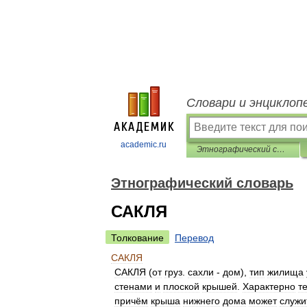
Словари и энциклоп
academic.ru
Этнографический словарь
Этнографический словарь
САКЛЯ
Толкование
Перевод
САКЛЯ
САКЛЯ
(
от
груз
.
сахли
-
дом
),
тип
жилища
стенами
и
плоской
крышей
.
Характерно
т
причём
крыша
нижнего
дома
может
служи